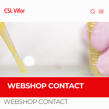
Passer
au
contenu
principal
WEBSHOP CONTACT
WEBSHOP CONTACT